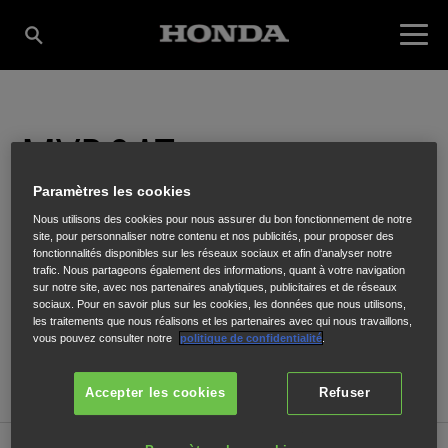
MYBOAT
Paramètres les cookies
Nous utilisons des cookies pour nous assurer du bon fonctionnement de notre
Pôle nautisme - Lot N°9 quai Goslar Arcachon
,
ARCACHON
,
33120
site, pour personnaliser notre contenu et nos publicités, pour proposer des
fonctionnalités disponibles sur les réseaux sociaux et afin d’analyser notre
trafic. Nous partageons également des informations, quant à votre navigation
sur notre site, avec nos partenaires analytiques, publicitaires et de réseaux
sociaux. Pour en savoir plus sur les cookies, les données que nous utilisons,
les traitements que nous réalisons et les partenaires avec qui nous travaillons,
vous pouvez consulter notre
politique de confidentialité
.
ITINÉRAIRE
SITE INTERNET
Accepter les cookies
Refuser