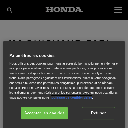
JM QUICHAUD SARL
Paramètres les cookies
ZA les pièces de l'âge
,
CHASSENEUIL-SUR-BONNIEURE
,
16260
Nous utilisons des cookies pour nous assurer du bon fonctionnement de notre
site, pour personnaliser notre contenu et nos publicités, pour proposer des
fonctionnalités disponibles sur les réseaux sociaux et afin d’analyser notre
trafic. Nous partageons également des informations, quant à votre navigation
sur notre site, avec nos partenaires analytiques, publicitaires et de réseaux
sociaux. Pour en savoir plus sur les cookies, les données que nous utilisons,
les traitements que nous réalisons et les partenaires avec qui nous travaillons,
ITINÉRAIRE
vous pouvez consulter notre
politique de confidentialité
.
SITE INTERNET
Accepter les cookies
Refuser