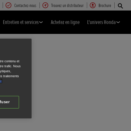
Contactez-nous
Trouvez un distributeur
Brochure
Entretien et services
Achetez en ligne
L'univers Honda
tre contenu et
re trafic. Nous
ytiques,
es traitements
de
fuser