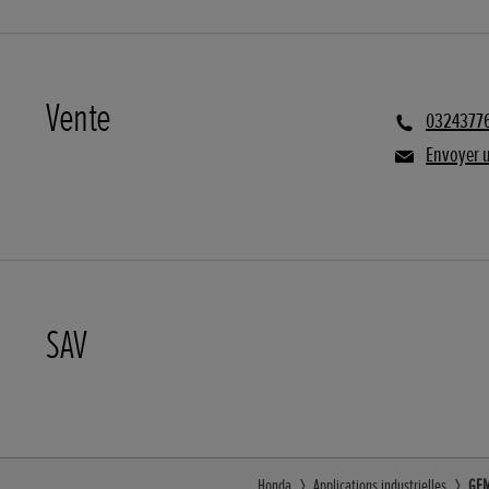
Vente
0324377
Envoyer 
SAV
Honda
Applications industrielles
GEM