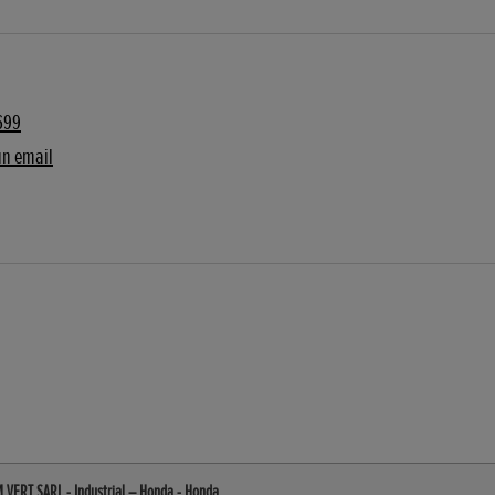
699
un email
 VERT SARL - Industrial – Honda - Honda