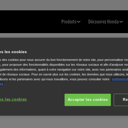
Produits
Découvrez Honda
es les cookies
ns des cookies pour nous assurer du bon fonctionnement de notre site, pour personnaliser no
s, pour proposer des fonctionnalités disponibles sur les réseaux sociaux et afin d’analyser not
alement des informations, quant à votre navigation sur notre site, avec nos partenaires anal
 et de réseaux sociaux. Pour en savoir plus sur les cookies, les données que nous utilisons, l
isons et les partenaires avec qui nous travaillons, vous pouvez consulter notre
politique 
ité
.
es les cookies
Accepter les cookies
Re