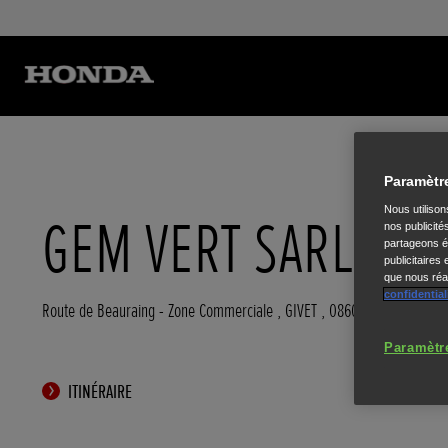
Paramètr
Nous utiliso
GEM VERT SARL
nos publicité
partageons ég
publicitaires
que nous réal
confidential
Route de Beauraing - Zone Commerciale
,
GIVET
,
08600
Paramètr
ITINÉRAIRE