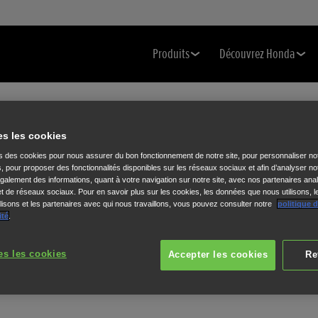
Produits
Découvrez Honda
es les cookies
ns des cookies pour nous assurer du bon fonctionnement de notre site, pour personnaliser no
s, pour proposer des fonctionnalités disponibles sur les réseaux sociaux et afin d’analyser not
alement des informations, quant à votre navigation sur notre site, avec nos partenaires anal
 et de réseaux sociaux. Pour en savoir plus sur les cookies, les données que nous utilisons, l
isons et les partenaires avec qui nous travaillons, vous pouvez consulter notre
politique 
ité
.
es les cookies
Accepter les cookies
Re