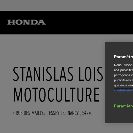
Paramètr
STANISLAS LOISIRS
Nous utiliso
nos publicité
partageons ég
publicitaires
MOTOCULTURE
que nous réal
confidential
Paramètr
3 RUE DES MAILLYS
,
ESSEY LES NANCY
,
54270