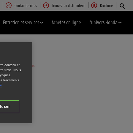
Contactez-nous
Trouvez un distributeur
Brochure
Entretien et services
Achetez en ligne
L'univers Honda
tre contenu et
re trafic. Nous
ytiques,
es traitements
de
fuser