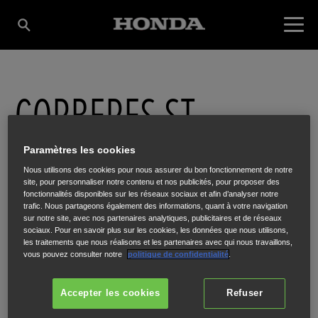
CORBERES ST
GERMES (VIC
Paramètres les cookies
Nous utilisons des cookies pour nous assurer du bon fonctionnement de notre
site, pour personnaliser notre contenu et nos publicités, pour proposer des
BIGORRE)
fonctionnalités disponibles sur les réseaux sociaux et afin d’analyser notre
trafic. Nous partageons également des informations, quant à votre navigation
sur notre site, avec nos partenaires analytiques, publicitaires et de réseaux
sociaux. Pour en savoir plus sur les cookies, les données que nous utilisons,
les traitements que nous réalisons et les partenaires avec qui nous travaillons,
vous pouvez consulter notre
politique de confidentialité
.
AVENUE DU REGIMENT DE BIGORRE
,
VIC EN BIGORRE
,
65500
Accepter les cookies
Refuser