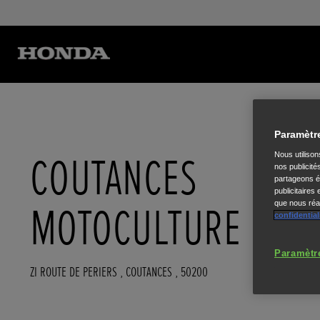
Paramètr
COUTANCES
Nous utiliso
nos publicité
partageons ég
publicitaires
que nous réal
MOTOCULTURE
confidential
Paramètr
ZI ROUTE DE PERIERS
,
COUTANCES
,
50200