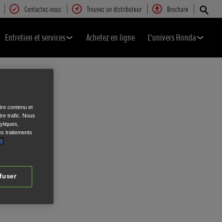
Contactez-nous
Trouvez un distributeur
Brochure
Entretien et services
Achetez en ligne
L'univers Honda
tre contenu et
re trafic. Nous
ytiques,
es traitements
de
fuser