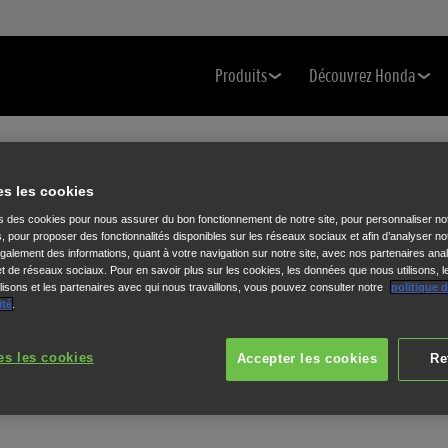
Produits
Découvrez Honda
es les cookies
ns des cookies pour nous assurer du bon fonctionnement de notre site, pour personnaliser no
s, pour proposer des fonctionnalités disponibles sur les réseaux sociaux et afin d’analyser not
alement des informations, quant à votre navigation sur notre site, avec nos partenaires anal
 et de réseaux sociaux. Pour en savoir plus sur les cookies, les données que nous utilisons, l
isons et les partenaires avec qui nous travaillons, vous pouvez consulter notre
politique 
ité
.
es les cookies
Accepter les cookies
Re