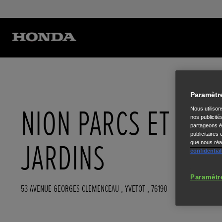
Paramètr
NION PARCS ET
Nous utiliso
nos publicité
partageons ég
publicitaires
JARDINS
que nous réal
confidential
Paramètr
53 AVENUE GEORGES CLEMENCEAU
,
YVETOT
,
76190