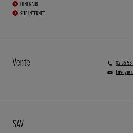
ITINÉRAIRE
SITE INTERNET
Vente
02 35 56 
Envoyer 
SAV