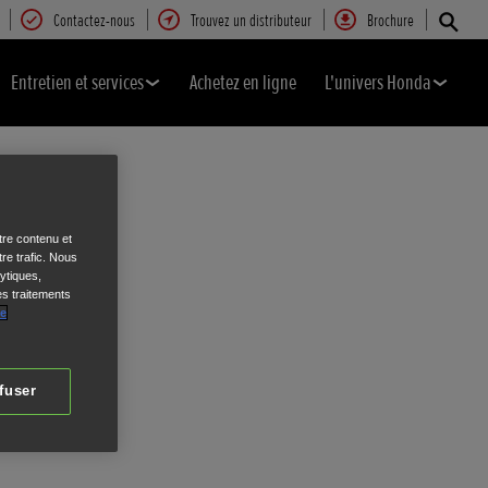
Contactez-nous
Trouvez un distributeur
Brochure
Entretien et services
Achetez en ligne
L'univers Honda
tre contenu et
re trafic. Nous
ytiques,
es traitements
de
fuser