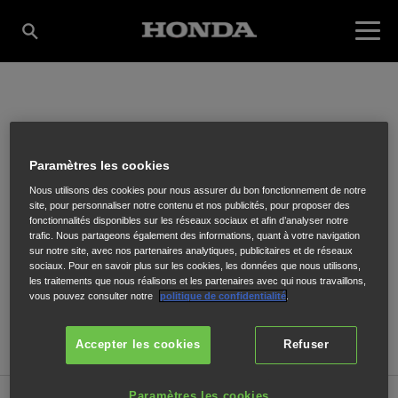
3M AGRI
Paramètres les cookies
Nous utilisons des cookies pour nous assurer du bon fonctionnement de notre
ZAC DU CHATEAU
,
LA BATHIE
,
73540
site, pour personnaliser notre contenu et nos publicités, pour proposer des
fonctionnalités disponibles sur les réseaux sociaux et afin d’analyser notre
trafic. Nous partageons également des informations, quant à votre navigation
sur notre site, avec nos partenaires analytiques, publicitaires et de réseaux
sociaux. Pour en savoir plus sur les cookies, les données que nous utilisons,
les traitements que nous réalisons et les partenaires avec qui nous travaillons,
vous pouvez consulter notre
politique de confidentialité
.
ITINÉRAIRE
SITE INTERNET
Accepter les cookies
Refuser
Paramètres les cookies