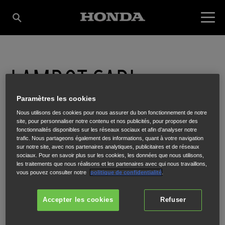
LAMBOT SARL
Paramètres les cookies
(RETHEL)
Nous utilisons des cookies pour nous assurer du bon fonctionnement de notre
site, pour personnaliser notre contenu et nos publicités, pour proposer des
fonctionnalités disponibles sur les réseaux sociaux et afin d’analyser notre
trafic. Nous partageons également des informations, quant à votre navigation
Zone d'activité de l'étoile - rue Latécoère
,
RETHEL
,
08300
sur notre site, avec nos partenaires analytiques, publicitaires et de réseaux
sociaux. Pour en savoir plus sur les cookies, les données que nous utilisons,
les traitements que nous réalisons et les partenaires avec qui nous travaillons,
vous pouvez consulter notre
politique de confidentialité
.
Accepter les cookies
Refuser
ITINÉRAIRE