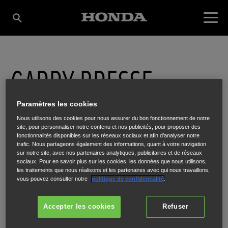
GARRY BRESSE
MOTEURS AMBERIEU
Paramètres les cookies
Nous utilisons des cookies pour nous assurer du bon fonctionnement de notre
site, pour personnaliser notre contenu et nos publicités, pour proposer des
fonctionnalités disponibles sur les réseaux sociaux et afin d’analyser notre
trafic. Nous partageons également des informations, quant à votre navigation
ZI - 1000 AVENUE LEON BLUM
,
AMBERIEU-EN-BUGEY
,
01500
sur notre site, avec nos partenaires analytiques, publicitaires et de réseaux
sociaux. Pour en savoir plus sur les cookies, les données que nous utilisons,
les traitements que nous réalisons et les partenaires avec qui nous travaillons,
vous pouvez consulter notre
politique de confidentialité
.
Accepter les cookies
Refuser
ITINÉRAIRE
SITE INTERNET