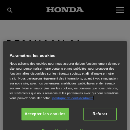
BESANCON SA
Paramètres les cookies
Nous utilisons des cookies pour nous assurer du bon fonctionnement de notre
520 RUE BLAISE PASCAL, ZONE INDUSTRIELLE
,
LONS LE SAUNIER
site, pour personnaliser notre contenu et nos publicités, pour proposer des
,
39000
fonctionnalités disponibles sur les réseaux sociaux et afin d’analyser notre
trafic. Nous partageons également des informations, quant à votre navigation
sur notre site, avec nos partenaires analytiques, publicitaires et de réseaux
sociaux. Pour en savoir plus sur les cookies, les données que nous utilisons,
les traitements que nous réalisons et les partenaires avec qui nous travaillons,
vous pouvez consulter notre
politique de confidentialité
.
ITINÉRAIRE
Accepter les cookies
Refuser
SITE INTERNET