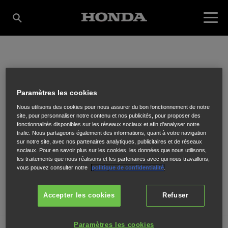
MICHEL (NIMES)
Paramètres les cookies
Nous utilisons des cookies pour nous assurer du bon fonctionnement de notre
9001 RUE FAVRE DE THIERRENS
,
NIMES
,
30000
site, pour personnaliser notre contenu et nos publicités, pour proposer des
fonctionnalités disponibles sur les réseaux sociaux et afin d’analyser notre
trafic. Nous partageons également des informations, quant à votre navigation
sur notre site, avec nos partenaires analytiques, publicitaires et de réseaux
sociaux. Pour en savoir plus sur les cookies, les données que nous utilisons,
les traitements que nous réalisons et les partenaires avec qui nous travaillons,
vous pouvez consulter notre
politique de confidentialité
.
ITINÉRAIRE
SITE INTERNET
Accepter les cookies
Refuser
Paramètres les cookies