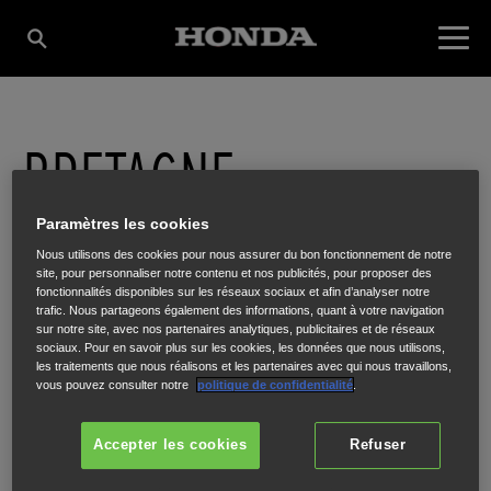
BRETAGNE
MOTOCULTURE
Paramètres les cookies
Nous utilisons des cookies pour nous assurer du bon fonctionnement de notre
site, pour personnaliser notre contenu et nos publicités, pour proposer des
fonctionnalités disponibles sur les réseaux sociaux et afin d’analyser notre
trafic. Nous partageons également des informations, quant à votre navigation
73 RUE ARTHUR ENAUD, ROUTE DE PONTIVY
,
LOUDEAC
,
22600
sur notre site, avec nos partenaires analytiques, publicitaires et de réseaux
sociaux. Pour en savoir plus sur les cookies, les données que nous utilisons,
les traitements que nous réalisons et les partenaires avec qui nous travaillons,
vous pouvez consulter notre
politique de confidentialité
.
Accepter les cookies
Refuser
ITINÉRAIRE
SITE INTERNET