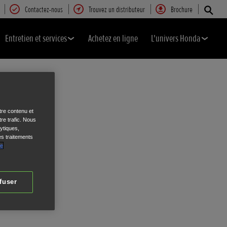
Contactez-nous
Trouvez un distributeur
Brochure
Entretien et services
Achetez en ligne
L'univers Honda
tre contenu et
re trafic. Nous
ytiques,
es traitements
de
fuser