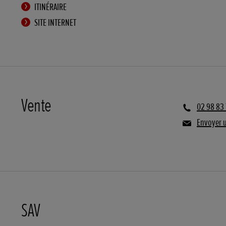
ITINÉRAIRE
SITE INTERNET
Vente
02 98 83 
Envoyer 
SAV