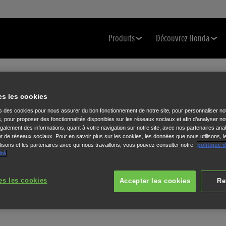
Produits
Découvrez Honda
es les cookies
ns des cookies pour nous assurer du bon fonctionnement de notre site, pour personnaliser no
s, pour proposer des fonctionnalités disponibles sur les réseaux sociaux et afin d’analyser not
alement des informations, quant à votre navigation sur notre site, avec nos partenaires anal
 et de réseaux sociaux. Pour en savoir plus sur les cookies, les données que nous utilisons, l
isons et les partenaires avec qui nous travaillons, vous pouvez consulter notre
politique 
ité
.
es les cookies
Accepter les cookies
Re