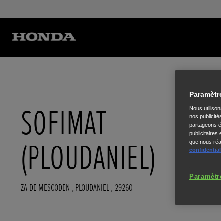
Paramètr
SOFIMAT
Nous utiliso
nos publicité
partageons ég
publicitaires
(PLOUDANIEL)
que nous réal
confidential
Paramètr
ZA DE MESCODEN
,
PLOUDANIEL
,
29260