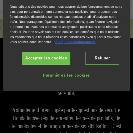
Nous utilisons des cookies pour nous assurer du bon fonctionnement de notre
site, pour personnaliser notre contenu et nos publicités, pour proposer des
fonctionnalités disponibles sur les réseaux sociaux et afin d’analyser notre
trafic. Nous partageons également des informations, quant à votre navigation
sur notre site, avec nos partenaires analytiques, publicitaires et de réseaux
sociaux. Pour en savoir plus sur les cookies, les données que nous utilisons,
les traitements que nous réalisons et les partenaires avec qui nous travaillons,
vous pouvez consulter notre
politique de confidentialité
.
Améliorer la sécurité en Europe
Accepter les cookies
Refuser
Dans le droit fil de ses ambitions mondiales de la
« sécurité pour tous », Honda aspire à créer une société
Paramètres les cookies
permettant à tout un chacun de profiter de sa vie en toute
sérénité.
Profondément préoccupée par les questions de sécurité,
Honda innove régulièrement en termes de produits, de
technologies et de programmes de sensibilisation. C’est